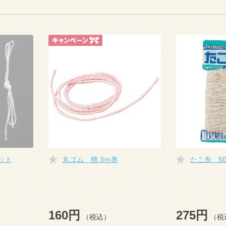
ット
丸ゴム 桃 3ｍ巻
たこ糸 5
160円
275円
（税込）
（税