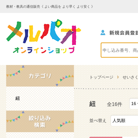
教材・教具の通信販売《 よい商品を より早く より安く 》
トップページ
せいさ
紐
紐
全16件
並べ替え