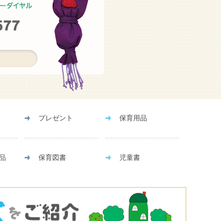
）
プレゼント
保育用品
品
保育図書
児童書