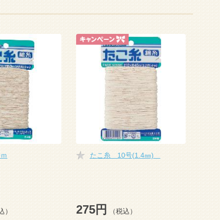
0ｍ
たこ糸 10号(1.4㎜)
275円
込）
（税込）