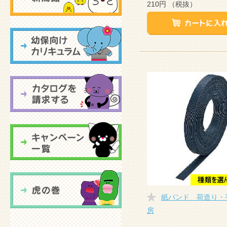
210円
（税抜）
紙バンド 荷造り・
房