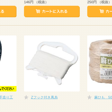
146円
（税抜）
250円
（税抜）
手造り工
Zフック付き凧糸
麻ひも 5