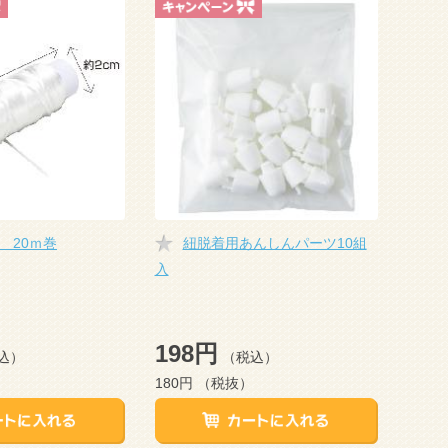
 20ｍ巻
紐脱着用あんしんパーツ10組
入
198円
込）
（税込）
180円
（税抜）