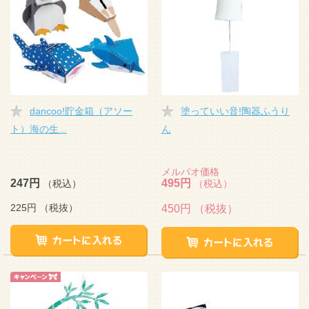
dancoo!貯金箱（アソー
塗っていい音!陶器ふうり
ト）海の生...
ん
メルパオ価格
247円
495円
（税込）
（税込）
225円
（税抜）
450円
（税抜）