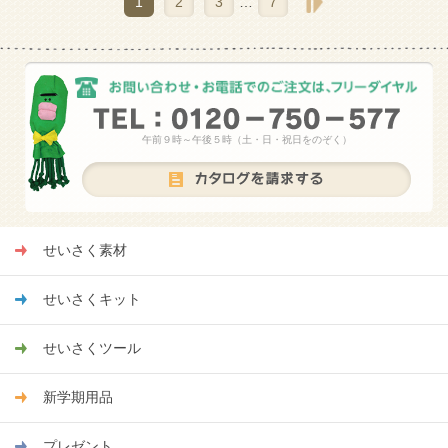
1
2
3
…
7
午前９時～午後５時（土・日・祝日をのぞく）
せいさく素材
せいさくキット
せいさくツール
新学期用品
プレゼント