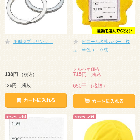
平型ダブルリング
ビニール名札カバー 桜
型 単色（１０枚...
メルパオ価格
138円
715円
（税込）
（税込）
126円
（税抜）
650円
（税抜）