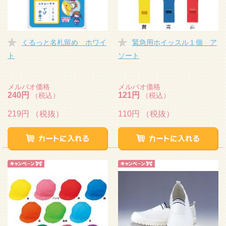
くるっと名札留め ホワイ
緊急用ホイッスル１個 ア
ト
ソート
メルパオ価格
メルパオ価格
240円
121円
（税込）
（税込）
219円
（税抜）
110円
（税抜）