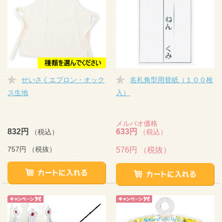
せいさくエプロン・オック
名札角型用替紙（１００枚
ス生地
入）
メルパオ価格
832円
633円
（税込）
（税込）
757円
（税抜）
576円
（税抜）