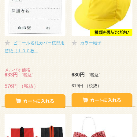
ビニール名札カバー桜型用
カラー帽子
替紙（１００枚...
メルパオ価格
633円
680円
（税込）
（税込）
619円
（税抜）
576円
（税抜）