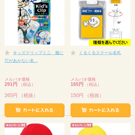
キッズクリップミニ 服に
くるくるスクール名札
穴があかない名...
メルパオ価格
メルパオ価格
291円
165円
（税込）
（税込）
265円
（税抜）
150円
（税抜）