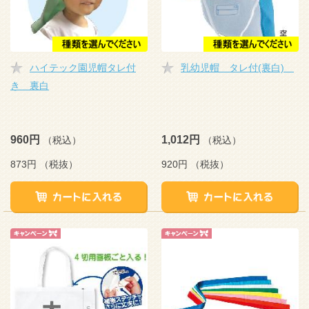
ハイテック園児帽タレ付
乳幼児帽 タレ付(裏白)
き 裏白
960円
1,012円
（税込）
（税込）
873円
（税抜）
920円
（税抜）