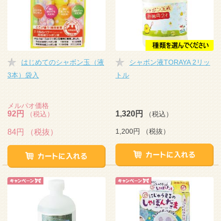
はじめてのシャボン玉（液
シャボン液TORAYA 2リッ
3本）袋入
トル
メルパオ価格
92円
1,320円
（税込）
（税込）
1,200円
（税抜）
84円
（税抜）