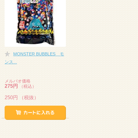
MONSTER BUBBLES モ
ンス...
メルパオ価格
275円
（税込）
250円
（税抜）