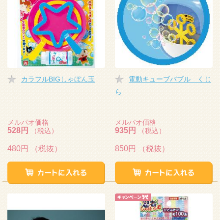
カラフルBIGしゃぼん玉
電動キューブバブル くじ
ら
メルパオ価格
メルパオ価格
528円
935円
（税込）
（税込）
480円
（税抜）
850円
（税抜）