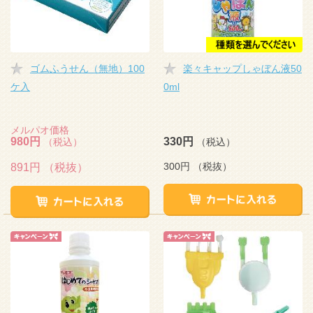
ゴムふうせん（無地）100
楽々キャップしゃぼん液50
ケ入
0ml
メルパオ価格
980円
330円
（税込）
（税込）
300円
（税抜）
891円
（税抜）