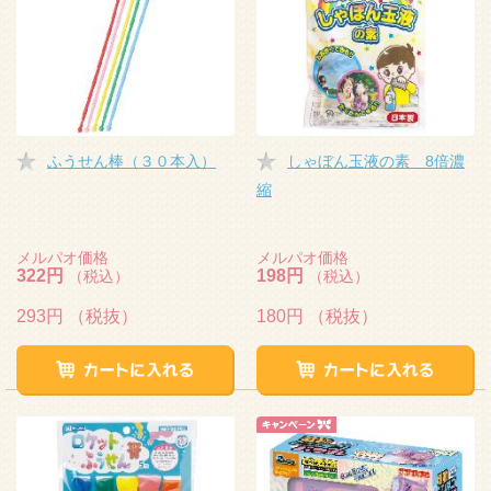
ふうせん棒（３０本入）
しゃぼん玉液の素 8倍濃
縮
メルパオ価格
メルパオ価格
322円
198円
（税込）
（税込）
293円
（税抜）
180円
（税抜）