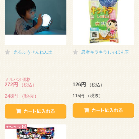
光るふうせんねん土
忍者キラキラしゃぼん玉
メルパオ価格
272円
126円
（税込）
（税込）
115円
（税抜）
248円
（税抜）