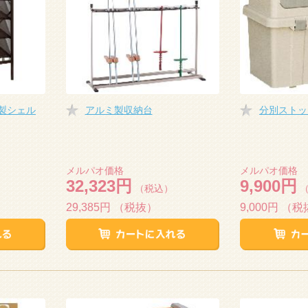
製シェル
アルミ製収納台
分別ストッ
メルパオ価格
メルパオ価格
32,323円
9,900円
（税込）
29,385円
（税抜）
9,000円
（税