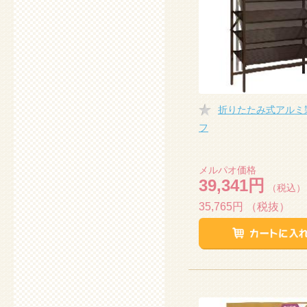
折りたたみ式アルミ
フ
メルパオ価格
39,341円
（税込）
35,765円
（税抜）