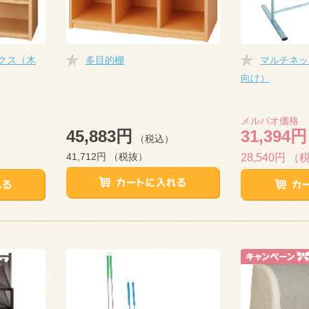
クス（木
多目的棚
マルチネッ
向け）
メルパオ価格
45,883円
31,394円
（税込）
41,712円
（税抜）
28,540円
（