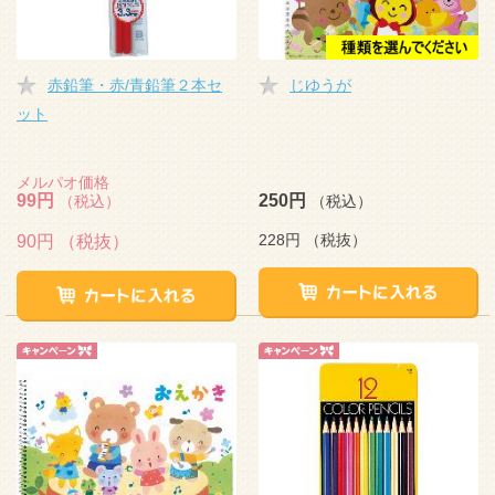
赤鉛筆・赤/青鉛筆２本セ
じゆうが
ット
メルパオ価格
99円
250円
（税込）
（税込）
228円
（税抜）
90円
（税抜）