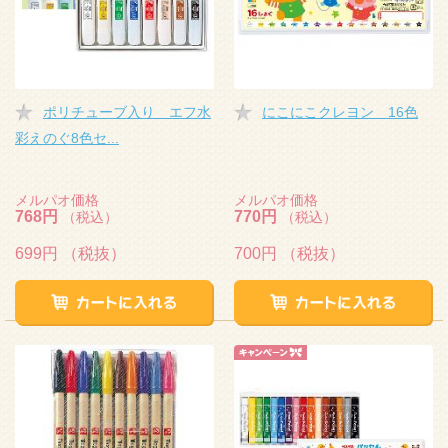
ポリチューブ入り エフ水
にこにこクレヨン 16色
彩えのぐ8色セ...
メルパオ価格
メルパオ価格
768円
770円
（税込）
（税込）
699円
（税抜）
700円
（税抜）