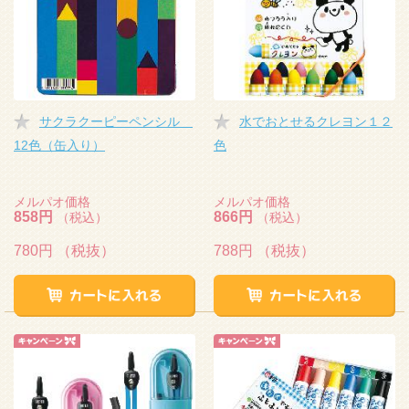
サクラクーピーペンシル
水でおとせるクレヨン１２
12色（缶入り）
色
メルパオ価格
メルパオ価格
858円
866円
（税込）
（税込）
780円
（税抜）
788円
（税抜）