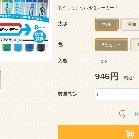
裏うつりしない水性マーカー！
太さ
太/細
極細
色
8色セット
入数
１セット
946円
（税込）
数量指定
一覧