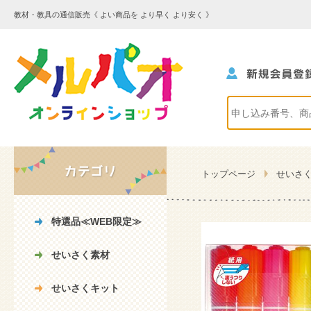
教材・教具の通信販売《 よい商品を より早く より安く 》
トップページ
せいさ
特選品≪WEB限定≫
せいさく素材
せいさくキット