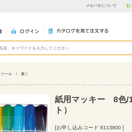
メルパオについて
くツール
書く
紙用マッキー 8色/
ト）
[お申し込みコード
8113900
]