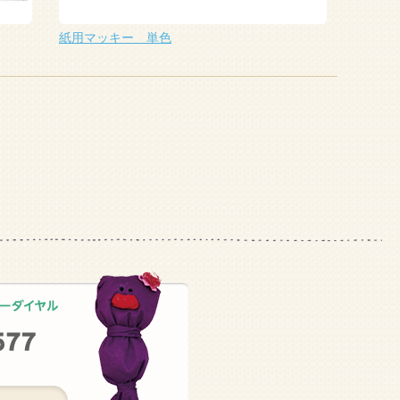
紙用マッキー 単色
トンボ色
）