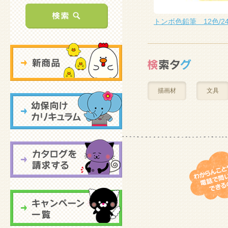
マッキー 単色
トンボ色鉛筆 12色/2
描画材
文具