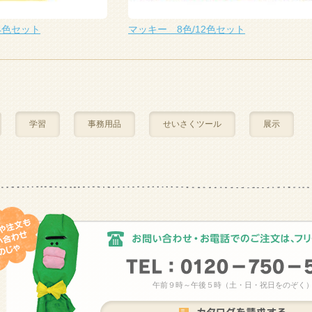
4色セット
マッキー 8色/12色セット
学習
事務用品
せいさくツール
展示
午前９時～午後５時（土・日・祝日をのぞく