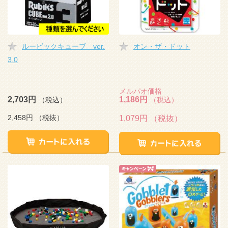
ルービックキューブ ver.
オン・ザ・ドット
3.0
メルパオ価格
2,703円
1,186円
（税込）
（税込）
2,458円
（税抜）
1,079円
（税抜）