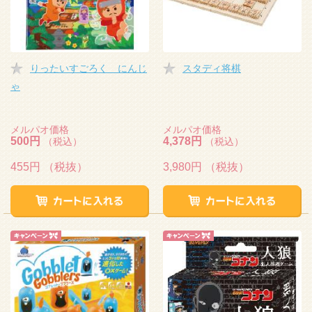
りったいすごろく にんじ
スタディ将棋
ゃ
メルパオ価格
メルパオ価格
500円
4,378円
（税込）
（税込）
455円
（税抜）
3,980円
（税抜）