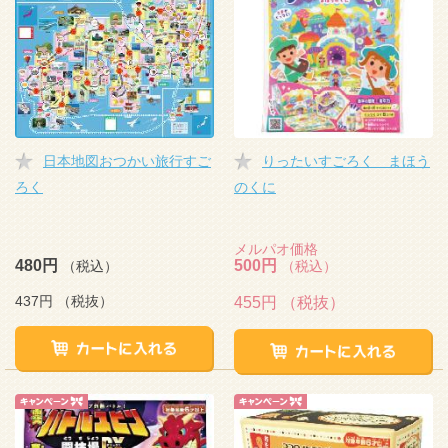
日本地図おつかい旅行すご
りったいすごろく まほう
ろく
のくに
メルパオ価格
480円
500円
（税込）
（税込）
437円
（税抜）
455円
（税抜）