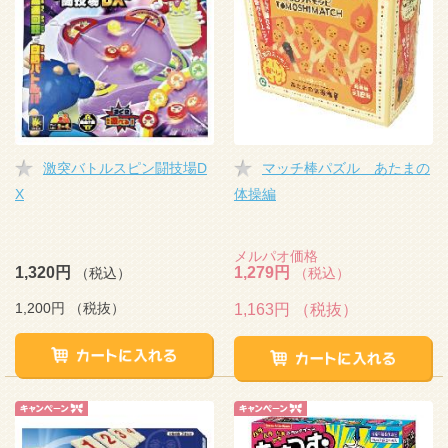
激突バトルスピン闘技場D
マッチ棒パズル あたまの
X
体操編
メルパオ価格
1,320円
1,279円
（税込）
（税込）
1,200円
（税抜）
1,163円
（税抜）