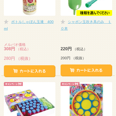
ボトルしゃぼん玉液 400
シャボン玉吹き具のみ １
ml
０本
メルパオ価格
308円
220円
（税込）
（税込）
200円
（税抜）
280円
（税抜）