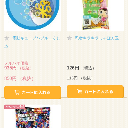
電動キューブバブル くじ
忍者キラキラしゃぼん玉
ら
メルパオ価格
935円
126円
（税込）
（税込）
115円
（税抜）
850円
（税抜）