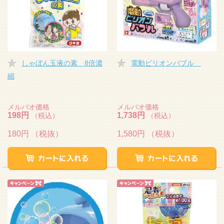
しゃぼん玉液の素 8倍濃
電動ビリオンバブル
縮
メルパオ価格
メルパオ価格
198円
1,738円
（税込）
（税込）
180円
（税抜）
1,580円
（税抜）