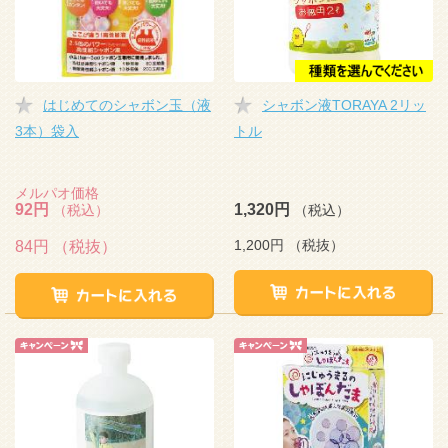
はじめてのシャボン玉（液
シャボン液TORAYA 2リッ
3本）袋入
トル
メルパオ価格
92円
1,320円
（税込）
（税込）
1,200円
（税抜）
84円
（税抜）