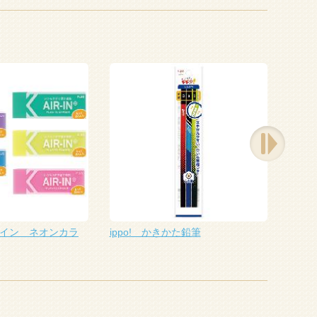
イン ネオンカラ
ippo! かきかた鉛筆
鉛筆1