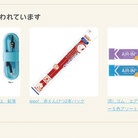
は 鉛筆
ippo! 赤えんぴつ2本パック
消しゴム エア
ー５色アソート