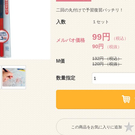
二回の丸付けで予習復習バッチリ！
入数
１セット
99円
（税込）
メルパオ価格
90円
（税抜）
132円
（税込）
M価
120円
（税抜）
数量指定
この商品をお気に入りに追加