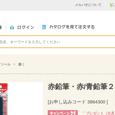
メルパオについて
くツール
書く
赤鉛筆・赤/青鉛筆
[お申し込みコード
3964300
]
「
プレゼント（文具