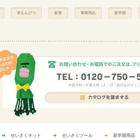
赤えんぴつ
鉛筆
事務用品
新学期
午前９時～午後５時（土・日・祝日をのぞく
せいさくキット
せいさくツール
新学期用品