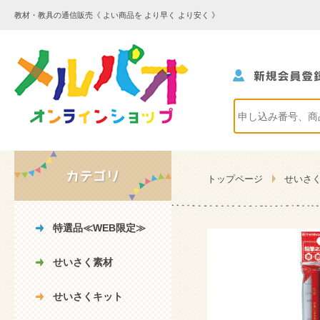
教材・教具の通信販売《 よい商品を より早く より安く 》
トップページ
せいさ
特選品≪WEB限定≫
せいさく素材
せいさくキット