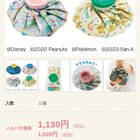
入数
１個
1,130円
（税込）
メルパオ価格
1,028円
（税抜）